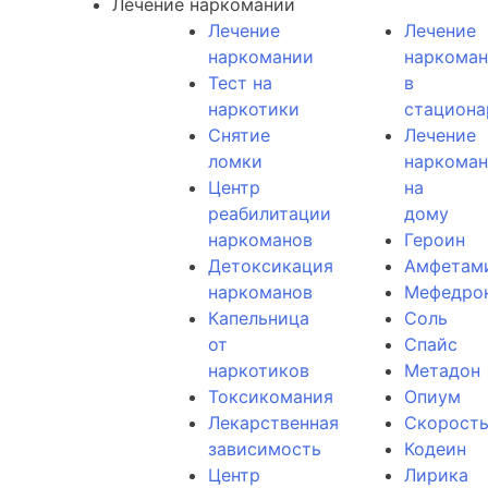
Лечение наркомании
Лечение
Лечение
наркомании
наркома
Тест на
в
наркотики
стациона
Снятие
Лечение
ломки
наркома
Центр
на
реабилитации
дому
наркоманов
Героин
Детоксикация
Амфетам
наркоманов
Мефедро
Капельница
Соль
от
Спайс
наркотиков
Метадон
Токсикомания
Опиум
Лекарственная
Скорост
зависимость
Кодеин
Центр
Лирика