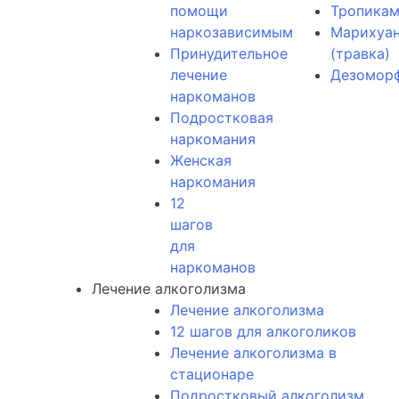
помощи
Тропика
наркозависимым
Марихуа
Принудительное
(травка)
лечение
Дезомор
наркоманов
Подростковая
наркомания
Женская
наркомания
12
шагов
для
наркоманов
Лечение алкоголизма
Лечение алкоголизма
12 шагов для алкоголиков
Лечение алкоголизма в
стационаре
Подростковый алкоголизм