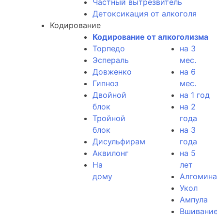
Частный вытрезвитель
Детоксикация от алкоголя
Кодирование
Кодирование от алкоголизма
Торпедо
на 3
Эспераль
мес.
Довженко
на 6
Гипноз
мес.
Двойной
на 1 год
блок
на 2
Тройной
года
блок
на 3
Дисульфирам
года
Аквилонг
на 5
На
лет
дому
Алгомина
Укол
Ампула
Вшивани