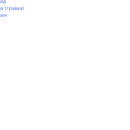
мид
а (травка)
фин