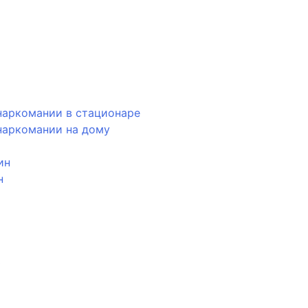
наркомании в стационаре
наркомании на дому
ин
н
ь