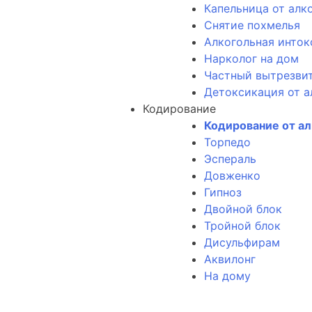
Капельница от алк
Снятие похмелья
Алкогольная инток
Нарколог на дом
Частный вытрезви
Детоксикация от а
Кодирование
Кодирование от а
Торпедо
Эспераль
Довженко
Гипноз
Двойной блок
Тройной блок
Дисульфирам
Аквилонг
На дому