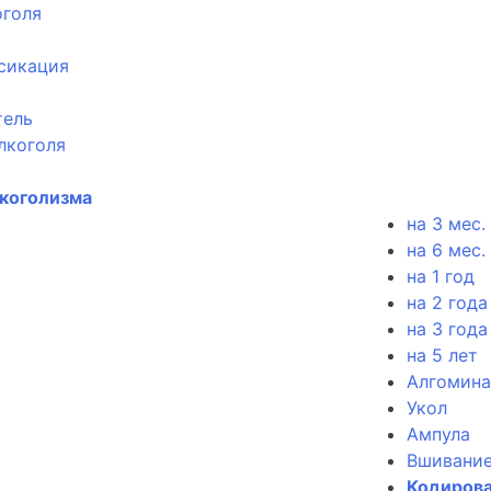
оголя
сикация
тель
лкоголя
лкоголизма
на 3 мес.
на 6 мес.
на 1 год
на 2 года
на 3 года
на 5 лет
Алгомина
Укол
Ампула
Вшивани
Кодирова