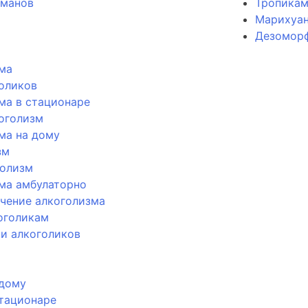
оманов
Тропика
Марихуан
Дезомор
ма
голиков
ма в стационаре
оголизм
ма на дому
зм
голизм
ма амбулаторно
чение алкоголизма
оголикам
и алкоголиков
 дому
стационаре