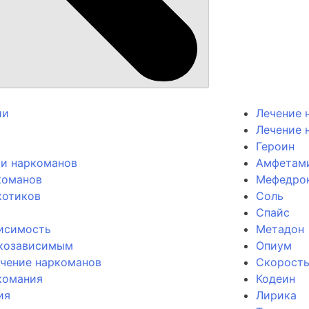
ии
Лечение 
Лечение 
Героин
ии наркоманов
Амфетам
команов
Мефедро
котиков
Соль
Спайс
висимость
Метадон
козависимым
Опиум
ечение наркоманов
Скорост
комания
Кодеин
ия
Лирика