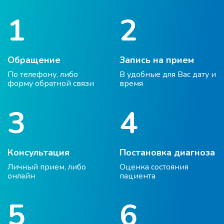
В клинике вас ждёт приветливый персонал,
1
2
комфортные палаты, вкусное и сбалансированное
питание, а самое главное - это эффективное и
продуктивное лечение. Работаем на результат,
работаем для вас!
Обращение
Запись на прием
По телефону, либо
В удобные для Вас дату и
форму обратной связи
время
3
4
Консультация
Постановка диагноза
Личный прием, либо
Оценка состояния
онлайн
пациента
5
6