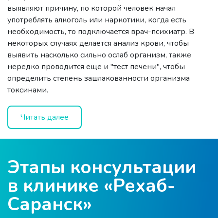
выявляют причину, по которой человек начал
употреблять алкоголь или наркотики, когда есть
необходимость, то подключается врач-психиатр. В
некоторых случаях делается анализ крови, чтобы
выявить насколько сильно ослаб организм, также
нередко проводится еще и "тест печени", чтобы
определить степень зашлакованности организма
токсинами.
Врачи совместно выстраивают индивидуальный план
Читать далее
лечения. При этом назначается либо индивидуально
подобранная кодировка, либо курс реабилитации.
При необходимости могут назначаться занятия с
психотерапевтом, психологом, лечебный массаж,
Этапы консультации
восстанавливающие капельницы или аппаратное
лечение. И только потом, когда человек пройдет
в клинике «Рехаб-
полный курс, он сможет вернуться к здоровой и
Саранск»
счастливой жизни. Наши специалисты сделают все
возможное для этого!