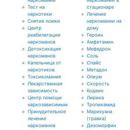
наркомании
наркомании в
Тест на
стационаре
наркотики
Лечение
Снятие ломки
наркомании на
Центр
дому
реабилитации
Героин
наркоманов
Амфетамин
Детоксикация
Мефедрон
наркоманов
Соль
Капельница от
Спайс
наркотиков
Метадон
Токсикомания
Опиум
Лекарственная
Скорость
зависимость
Кодеин
Центр помощи
Лирика
наркозависимым
Тропикамид
Принудительное
Марихуана
лечение
(травка)
наркоманов
Дезоморфин